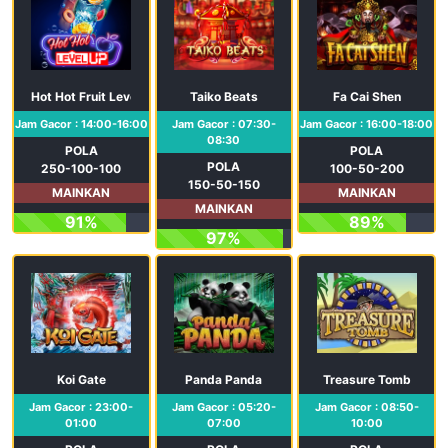
Hot Hot Fruit Level Up
Taiko Beats
Fa Cai Shen
Jam Gacor : 14:00-16:00
Jam Gacor : 07:30-
Jam Gacor : 16:00-18:00
08:30
POLA
POLA
POLA
250-100-100
100-50-200
150-50-150
MAINKAN
MAINKAN
MAINKAN
91%
89%
97%
Koi Gate
Panda Panda
Treasure Tomb
Jam Gacor : 23:00-
Jam Gacor : 05:20-
Jam Gacor : 08:50-
01:00
07:00
10:00