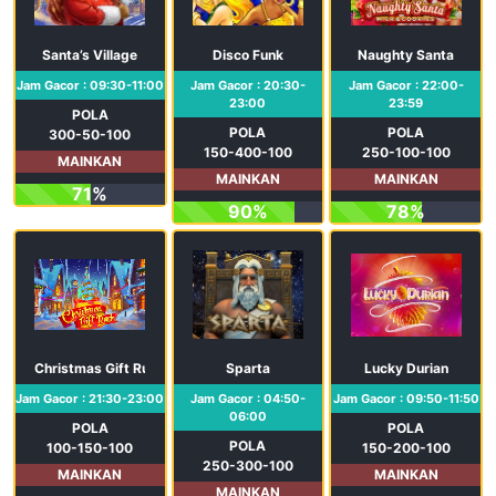
Santa’s Village
Disco Funk
Naughty Santa
Jam Gacor : 09:30-11:00
Jam Gacor : 20:30-
Jam Gacor : 22:00-
23:00
23:59
POLA
POLA
POLA
300-50-100
150-400-100
250-100-100
MAINKAN
MAINKAN
MAINKAN
71%
90%
78%
Christmas Gift Rush
Sparta
Lucky Durian
Jam Gacor : 21:30-23:00
Jam Gacor : 04:50-
Jam Gacor : 09:50-11:50
06:00
POLA
POLA
POLA
100-150-100
150-200-100
250-300-100
MAINKAN
MAINKAN
MAINKAN