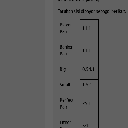
Taruhan sisi dibayar sebagai berikut:
Player
11:1
Pair
Banker
11:1
Pair
Big
0.54:1
Small
1.5:1
Perfect
25:1
Pair
Either
5:1