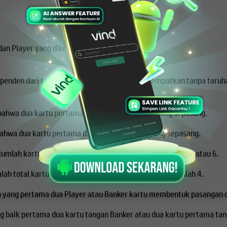
dan Player yang dikembalikan.
ndependen dari taruhan utama; mereka dapat ditempatkan tanpa taru
bahwa dua kartu pertama dibagikan ke pemain, yang sepasang.
ahwa dua kartu pertama dibagikan ke bankir, yang sepasang.
umlah kartu dibagikan antara pemain dan Banker adalah 5 atau 6.
ah total kartu dibagikan antara pemain dan Banker adalah 4.
 yang pertama dua Player atau Banker kartu membentuk pasangan da
g baik pertama dua kartu tangan Banker atau dua kartu pertama tan