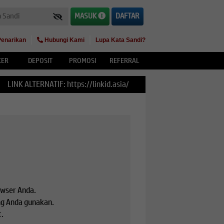
MASUK
DAFTAR
enarikan
Hubungi Kami
Lupa Kata Sandi?
KER
DEPOSIT
PROMOSI
REFERRAL
 ALTERNATIF: https://linkid.asia/mildcasino-go https://linkid.as
wser Anda.
ng Anda gunakan.
.