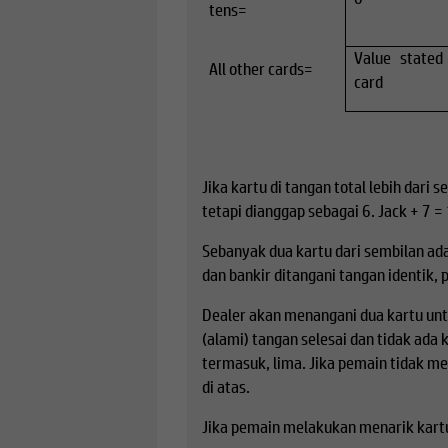
tens=
Value stated
All other cards=
card
Jika kartu di tangan total lebih dari
tetapi dianggap sebagai 6. Jack + 7 =
Sebanyak dua kartu dari sembilan ada
dan bankir ditangani tangan identik,
Dealer akan menangani dua kartu untu
(alami) tangan selesai dan tidak ada k
termasuk, lima. Jika pemain tidak m
di atas.
Jika pemain melakukan menarik kartu 