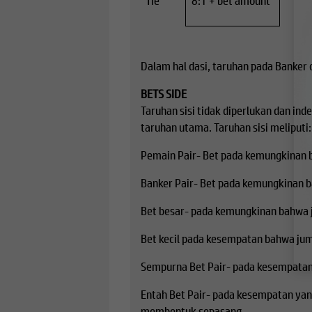
Tie
8:1 + bet amount
Dalam hal dasi, taruhan pada Banker 
BETS SIDE
Taruhan sisi tidak diperlukan dan i
taruhan utama. Taruhan sisi meliputi:
Pemain Pair- Bet pada kemungkinan 
Banker Pair- Bet pada kemungkinan b
Bet besar- pada kemungkinan bahwa j
Bet kecil pada kesempatan bahwa juml
Sempurna Bet Pair- pada kesempatan
Entah Bet Pair- pada kesempatan yan
membentuk sepasang.