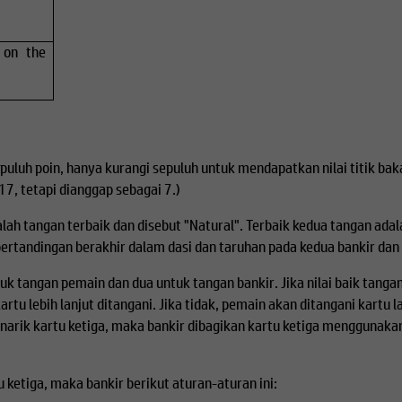
 on the
 sepuluh poin, hanya kurangi sepuluh untuk mendapatkan nilai titik bak
 17, tetapi dianggap sebagai 7.)
lah tangan terbaik dan disebut "Natural". Terbaik kedua tangan ada
 pertandingan berakhir dalam dasi dan taruhan pada kedua bankir da
k tangan pemain dan dua untuk tangan bankir. Jika nilai baik tanga
artu lebih lanjut ditangani. Jika tidak, pemain akan ditangani kartu 
enarik kartu ketiga, maka bankir dibagikan kartu ketiga menggunak
ketiga, maka bankir berikut aturan-aturan ini: