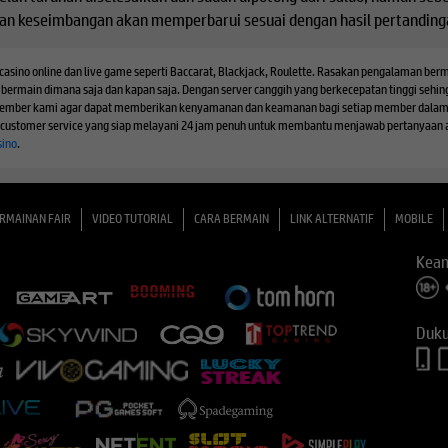
 dan keseimbangan akan memperbarui sesuai dengan hasil pertanding
sino online dan live game seperti Baccarat, Blackjack, Roulette. Rasakan pengalaman berm
rmain dimana saja dan kapan saja. Dengan server canggih yang berkecepatan tinggi sehin
mber kami agar dapat memberikan kenyamanan dan keamanan bagi setiap member dalam m
iki customer service yang siap melayani 24 jam penuh untuk membantu menjawab pertanyaa
sino
.
RMAINAN FAIR
VIDEO TUTORIAL
CARA BERMAIN
LINK ALTERNATIF
MOBILE
Keam
Duku