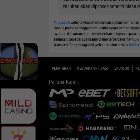
taruhan akan diproses seperti biasa
Mildcasino
website yang memberikan pilihan permainan ca
mobile phone sehingga memudahkan para pemain untuk be
nyaman dan aman. Kami memberikan pelayanan para me
sediakan. Sebagai live casino online terpercaya memil
transaksi. Bergabunglah di website casino terbaik
Mildca
PERATURAN
KEBIJAKAN PRIVASI
SPONSOR
PE
Partner Kami :